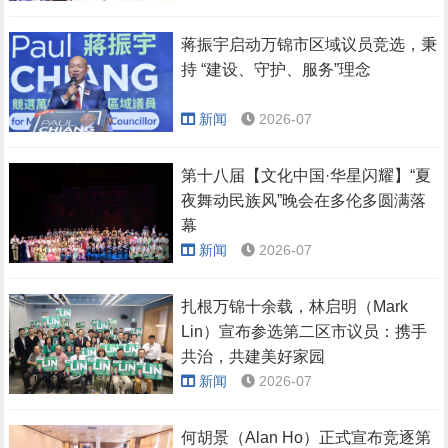
蒋振宇启动万锦市区域议员竞选，秉
持 “建设、守护、服务”理念
新闻
2026-07
第十八届【文化中国·华星闪耀】“夏
夜舞动民族风”晚会在多伦多圆满落
幕
新闻
2026-07
扎根万锦十余载，林启明（Mark
Lin）宣布参选第二区市议员：携手
共治，共建美好家园
新闻
2026-07
何胡景（Alan Ho）正式宣布竞逐第