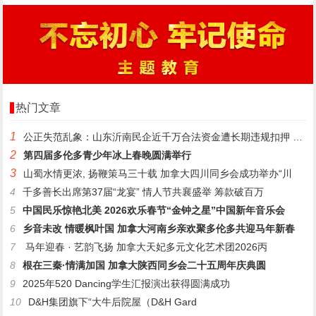
热门文章
1
公正失范乱象：山东沂南民企近千万合法资金遭长期违规扣押 款项
2
第四届多伦多青少年冰上春晚圆满举行
3
山蜀水情更浓, 扬鞭策马三十载 加拿大四川同乡会成功举办“川
4
千多善长出席第37届“龙宴” 情人节共襄盛举 筹款破百万
5
中国民乐惊艳北美 2026欢乐春节“金钟之星”中国新年音乐会
6
乡音未改 情暖枫叶国 加拿大河南乡亲欢聚多伦多共迎马年新春
7
马年迎春 · 艺韵飞扬 加拿大天妃多元文化艺术团2026丙
8
根在三秦·情满加国 加拿大陕西同乡会二十五周年庆典圆
9
2025年520 Dancing学生汇报演出获得圆满成功
10
D&H集团旗下“大牛后院屋（D&H Gard