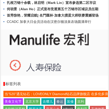
扎根万锦十余载，林启明（Mark Lin）宣布参选第二区市议
何胡景（Alan Ho）正式宣布竞逐第五个万锦市区域议员任期
首秀惊艳，荣耀启航| 名門匯杯·加拿大掼蛋大师联赛震撼登场
CCADC 加拿大日会员活动在汉密尔顿淡泉农场圆满举行
标签列表
当“520”遇见钻石：LOVEONLY Diamond钻石品牌旗舰店 在多伦多浪
美食文化节
北京大学
去哪儿
春运
装修
吉利
吉利银河星舰
网易汽车
亚历山大
NBA杯
叙利亚
高德地图