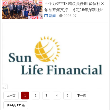
五个万锦市区域议员任期 多位社区
领袖齐聚支持 肯定16年深耕社区
服务成果
新闻
2026-07
上一页
1
2
3
4
5
下一页
共
24
页
191
条